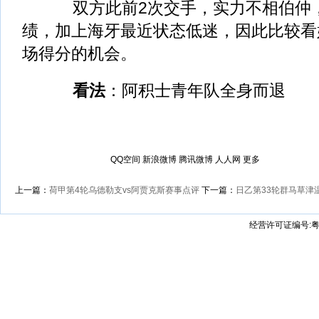
双方此前2次交手，实力不相伯仲，
绩，加上海牙最近状态低迷，因此比较看
场得分的机会。
看法
：阿积士青年队全身而退
QQ空间
新浪微博
腾讯微博
人人网
更多
上一篇：
荷甲第4轮乌德勒支vs阿贾克斯赛事点评
下一篇：
日乙第33轮群马草津
经营许可证编号:粤B2-