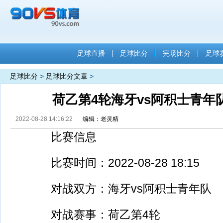
足球直播
足球比分
完场比分
足球
足球比分
>
足球比分文章
>
荷乙第4轮海牙vs阿积士青年
2022-08-28 14:16:22
编辑：老灵精
比赛信息
比赛时间：2022-08-28 18:15
对战双方：海牙vs阿积士青年队
对战赛事：荷乙第4轮