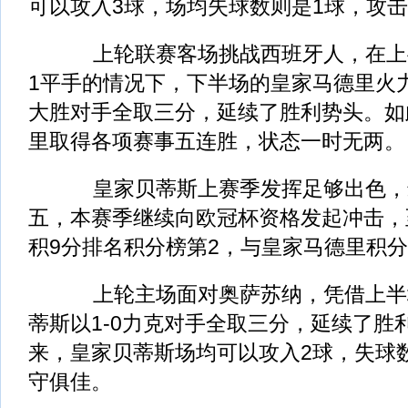
可以攻入3球，场均失球数则是1球，攻
上轮联赛客场挑战西班牙人，在上半
1平手的情况下，下半场的皇家马德里火力
大胜对手全取三分，延续了胜利势头。如
里取得各项赛事五连胜，状态一时无两。
皇家贝蒂斯上赛季发挥足够出色，
五，本赛季继续向欧冠杯资格发起冲击，
积9分排名积分榜第2，与皇家马德里积
上轮主场面对奥萨苏纳，凭借上半
蒂斯以1-0力克对手全取三分，延续了胜
来，皇家贝蒂斯场均可以攻入2球，失球
守俱佳。