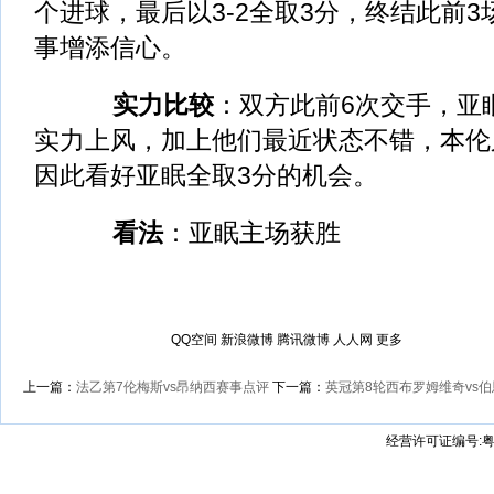
个进球，最后以3-2全取3分，终结此前
事增添信心。
实力比较
：双方此前6次交手，亚眠
实力上风，加上他们最近状态不错，本伦
因此看好亚眠全取3分的机会。
看法
：亚眠主场获胜
QQ空间
新浪微博
腾讯微博
人人网
更多
上一篇：
法乙第7伦梅斯vs昂纳西赛事点评
下一篇：
英冠第8轮西布罗姆维奇vs
经营许可证编号:粤B2-