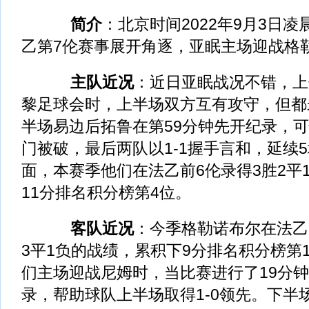
简介
：北京时间2022年9月3日凌
乙第7伦赛事展开角逐，亚眠主场迎战格
主队近况
：近日亚眠战况不错，上
黎足球会时，上半场双方互有攻守，但都
半场易边后拓鲁在第59分钟先开纪录，可
门被破，最后两队以1-1握手言和，延续
面，本赛季他们在法乙前6伦录得3胜2平
11分排名积分榜第4位。
客队近况
：今季格勒诺布尔在法乙
3平1负的战绩，累积下9分排名积分榜第
们主场迎战尼姆时，当比赛进行了19分
录，帮助球队上半场取得1-0领先。下半