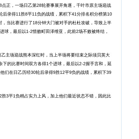
18点正，一场日乙第28轮赛事展开角逐，千叶市原主场迎战
后录得11胜8平11负的战绩，累积下41分排名积分榜第10
时，当比赛进行了18分钟大门被对手的杜杜攻破，导致上半
个进球，最后以1-2惜败町田泽维亚，此前2场不败被终结，
乙主场迎战熊本深红时，当上半场将要结束之际须贝英大
余下的比赛时间双方各得1个进球，最后以2-2握手言和，延
们在日乙历经30轮后录得9胜12平9负的战绩，累积下39
胜3平1负稍占实力上风，加上他们最近状态不错，因此比