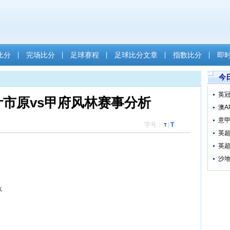
比分
完场比分
足球赛程
足球比分文章
指数比分
即
今
英冠
叶市原vs甲府风林赛事分析
澳A
意甲
字号：
|
T
T
英超
英超
沙地
林