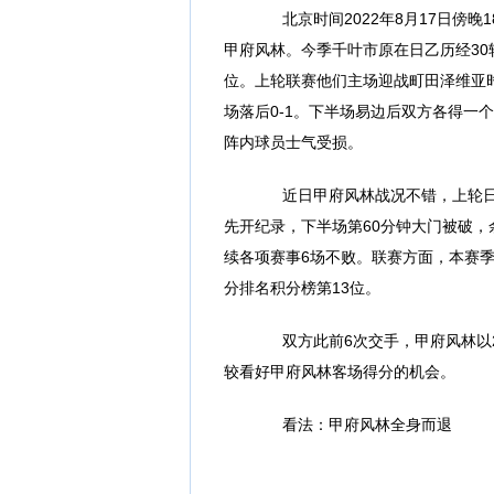
北京时间2022年8月17日傍晚
甲府风林。今季千叶市原在日乙历经30轮
位。上轮联赛他们主场迎战町田泽维亚
场落后0-1。下半场易边后双方各得一
阵内球员士气受损。
近日甲府风林战况不错，上轮日
先开纪录，下半场第60分钟大门被破，
续各项赛事6场不败。联赛方面，本赛季他
分排名积分榜第13位。
双方此前6次交手，甲府风林以2
较看好甲府风林客场得分的机会。
看法：甲府风林全身而退