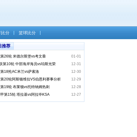
时比分
篮球比分
日推荐
第26轮 米德尔斯堡vs考文垂
01-01
联第10轮 中部海岸海员vs珀斯光荣
12-31
第18抡AC米兰vs萨索洛
12-30
第20轮阿斯顿维拉VS伯恩利赛事分析
12-29
第19轮 布莱顿vs托特纳姆热刺
12-28
甲第15轮 塔拉基vs阿拉毕KSA​
12-27