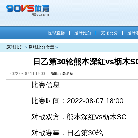
足球直播
足球比分
完场比分
足球
足球比分
>
足球比分文章
>
日乙第30轮熊本深红vs枥木S
2022-08-07 11:19:00
编辑：老灵精
比赛信息
比赛时间：2022-08-07 18:00
对战双方：熊本深红vs枥木SC
对战赛事：日乙第30轮