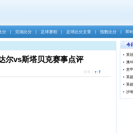
比分
完场比分
足球赛程
足球比分文章
指数比分
即
今
英冠
达尔vs斯塔贝克赛事点评
澳A
意甲
字号：
|
T
T
英超
英超
沙地