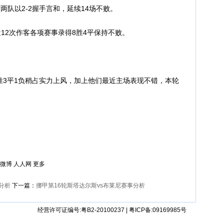
两队以2-2握手言和，延续14场不败。
2次作客各项赛事录得8胜4平保持不败。
3平1负稍占实力上风，加上他们最近主场表现不错，本轮
。
微博
人人网
更多
事分析
下一篇：
挪甲第16轮斯塔达尔斯vs布莱尼赛事分析
经营许可证编号:粤B2-20100237 | 粤ICP备:09169985号