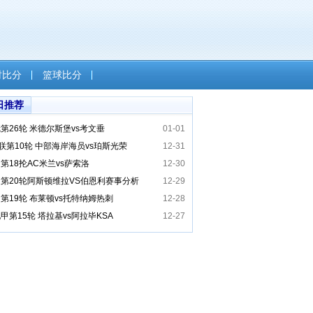
时比分
篮球比分
日推荐
第26轮 米德尔斯堡vs考文垂
01-01
联第10轮 中部海岸海员vs珀斯光荣
12-31
第18抡AC米兰vs萨索洛
12-30
第20轮阿斯顿维拉VS伯恩利赛事分析
12-29
第19轮 布莱顿vs托特纳姆热刺
12-28
甲第15轮 塔拉基vs阿拉毕KSA​
12-27