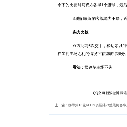
余下的比赛时间双方各得1个进球，最后
3.他们最近的客战能力不错，近1
实力比较
双方此前6次交手，松达尔以2胜
在坐拥主场之利的情况下有望取得积分
看法
：松达尔主场不失
QQ空间
新浪微博
腾讯
上一篇：
挪甲第16轮KFUM奥斯陆vs兰黑姆赛