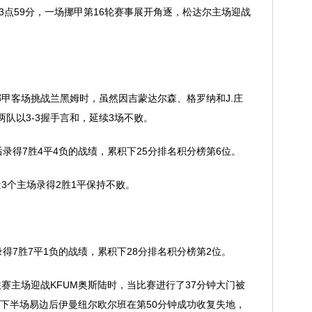
3点59分，一场挪甲第16轮赛事展开角逐，松达尔主场迎战
甲客场挑战兰黑姆时，虽然因吉蒙达尔森、格罗纳和J.庄
两队以3-3握手言和，延续3场不败。
录得7胜4平4负的战绩，累积下25分排名积分榜第6位。
3个主场录得2胜1平保持不败。
得7胜7平1负的战绩，累积下28分排名积分榜第2位。
主场迎战KFUM奥斯陆时，当比赛进行了37分钟大门被
。下半场易边后伊曼纽尔欧尔班在第50分钟成功收复失地，