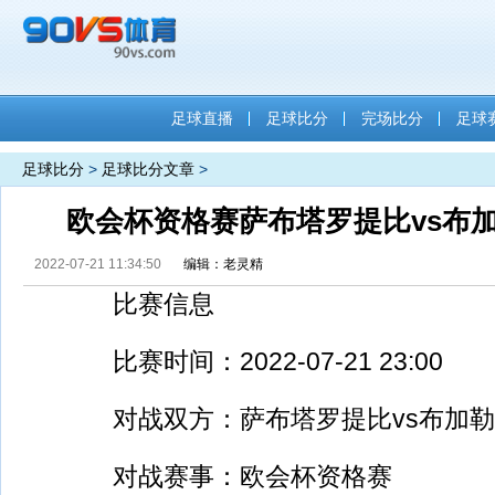
足球直播
足球比分
完场比分
足球
足球比分
>
足球比分文章
>
欧会杯资格赛萨布塔罗提比vs布
2022-07-21 11:34:50
编辑：老灵精
比赛信息
比赛时间：2022-07-21 23:00
对战双方：萨布塔罗提比vs布加勒
对战赛事：欧会杯资格赛