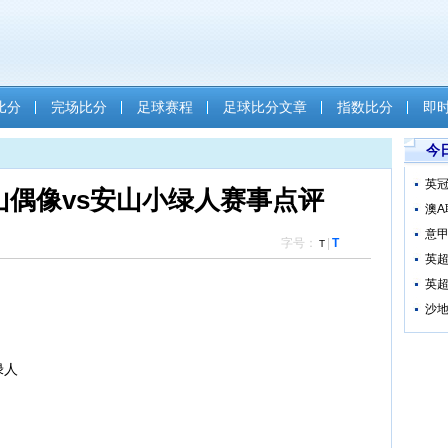
比分
完场比分
足球赛程
足球比分文章
指数比分
即
今
英冠
釜山偶像vs安山小绿人赛事点评
澳A
意甲
字号：
|
T
T
英超
英超
沙地
绿人