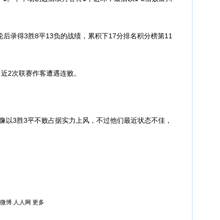
后录得3胜8平13负的战绩，累积下17分排名积分榜第11
近2次联赛作客遭遇连败。
以3胜3平不败占据实力上风，不过他们最近状态不佳，
微博
人人网
更多