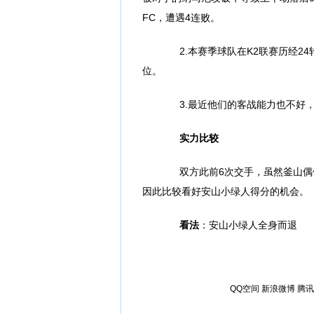
FC，遭遇4连败。
2.本赛季球队在K2联赛历经24轮
位。
3.最近他们的客战能力也不好，
实力比较
双方此前6次交手，虽然釜山偶像
因此比较看好安山小绿人得分的机会。
看法
：安山小绿人全身而退
QQ空间
新浪微博
腾讯