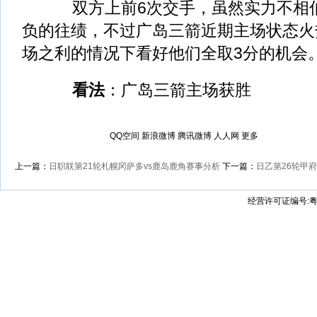
双方上前6次交手，虽然实力不相伯
负的往绩，不过广岛三箭近期主场状态火
场之利的情况下看好他们全取3分的机会
看法
：广岛三箭主场获胜
QQ空间
新浪微博
腾讯微博
人人网
更多
上一篇：
日职联第21轮札幌冈萨多vs鹿岛鹿角赛事分析
下一篇：
日乙第26轮甲
经营许可证编号:粤B2-