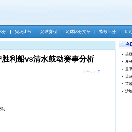
比分
完场比分
足球赛程
足球比分文章
指数比分
即
今
英冠
户胜利船vs清水鼓动赛事分析
澳A
意甲
字号：
|
T
T
英超
英超
沙地
鼓动