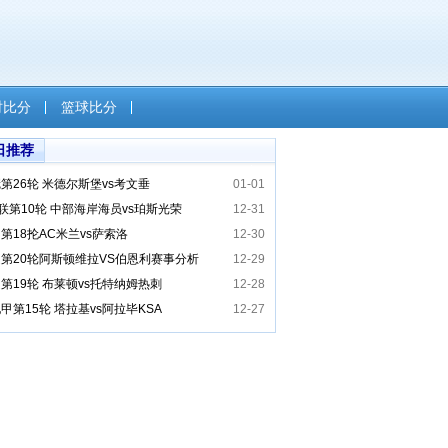
时比分
篮球比分
日推荐
第26轮 米德尔斯堡vs考文垂
01-01
联第10轮 中部海岸海员vs珀斯光荣
12-31
第18抡AC米兰vs萨索洛
12-30
第20轮阿斯顿维拉VS伯恩利赛事分析
12-29
第19轮 布莱顿vs托特纳姆热刺
12-28
甲第15轮 塔拉基vs阿拉毕KSA​
12-27