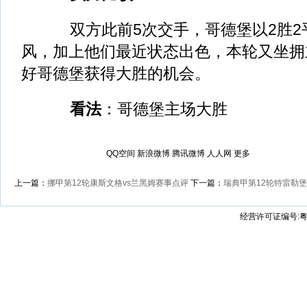
双方此前5次交手，哥德堡以2胜2
风，加上他们最近状态出色，本轮又坐拥
好哥德堡获得大胜的机会。
看法
：哥德堡主场大胜
QQ空间
新浪微博
腾讯微博
人人网
更多
上一篇：
挪甲第12轮康斯文格vs兰黑姆赛事点评
下一篇：
瑞典甲第12轮特雷勒堡
经营许可证编号:粤B2-