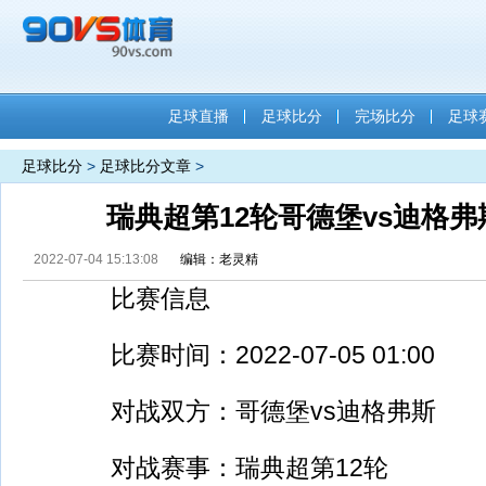
足球直播
足球比分
完场比分
足球
足球比分
>
足球比分文章
>
瑞典超第12轮哥德堡vs迪格
2022-07-04 15:13:08
编辑：老灵精
比赛信息
比赛时间：2022-07-05 01:00
对战双方：哥德堡vs迪格弗斯
对战赛事：瑞典超第12轮