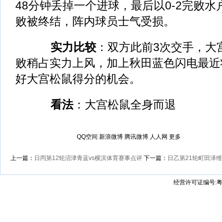
48分钟丢掉一个进球，最后以0-2完败水
败被终结，阵内球员士气受损。
实力比较
：双方此前3次交手，大
败稍占实力上风，加上秋田蓝色闪电最近
好大宫松鼠得分的机会。
看法
：大宫松鼠全身而退
QQ空间
新浪微博
腾讯微博
人人网
更多
上一篇：
日丙第12轮沼津青蓝vs横滨体育赛事点评
下一篇：
日乙第21轮町田泽维
经营许可证编号:粤B2-