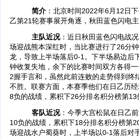
简介
：北京时间2022年6月12日
乙第21轮赛事展开角逐，秋田蓝色闪电
主队近况
：近日秋田蓝色闪电战况
场迎战熊本深红时，当比赛进行了26分
龙，导致上半场落后0-1。下半场易边后
钟收复失地，余下的比赛时间双方各得一
2握手言和，虽然此前连败的走势得到终
不胜。联赛方面，本赛季他们在日乙历经2
8负的战绩，累积下26分排名积分榜第13
客队近况
：今季大宫松鼠在日乙前2
10负的战绩，累积下18分排名积分榜第
场迎战水户蜀葵时，上半场以0-1落后对