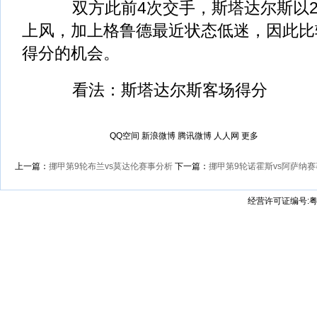
双方此前4次交手，斯塔达尔斯以2
上风，加上格鲁德最近状态低迷，因此比
得分的机会。
看法：斯塔达尔斯客场得分
QQ空间
新浪微博
腾讯微博
人人网
更多
上一篇：
挪甲第9轮布兰vs莫达伦赛事分析
下一篇：
挪甲第9轮诺霍斯vs阿萨纳
经营许可证编号:粤B2-