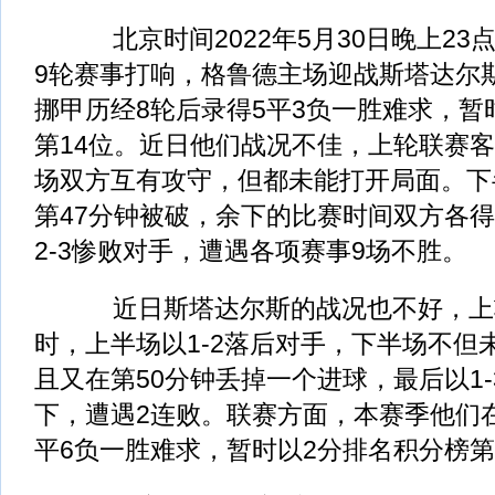
北京时间2022年5月30日晚上23
9轮赛事打响，格鲁德主场迎战斯塔达尔
挪甲历经8轮后录得5平3负一胜难求，暂
第14位。近日他们战况不佳，上轮联赛
场双方互有攻守，但都未能打开局面。下
第47分钟被破，余下的比赛时间双方各得
2-3惨败对手，遭遇各项赛事9场不胜。
近日斯塔达尔斯的战况也不好，上
时，上半场以1-2落后对手，下半场不但
且又在第50分钟丢掉一个进球，最后以1
下，遭遇2连败。联赛方面，本赛季他们在
平6负一胜难求，暂时以2分排名积分榜第