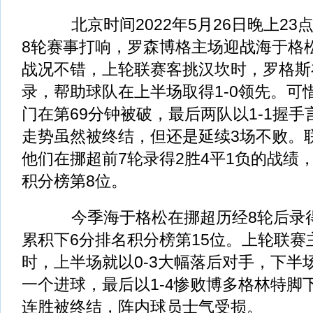
北京时间2022年5月26日晚上23
8轮赛事打响，罗森博格主场迎战海于格
战况不错，上轮联赛客挑汉坎时，罗格斯
录，帮助球队在上半场取得1-0领先。可
门在第69分钟被破，最后两队以1-1握
走势虽然被终结，但还是延续3场不败。
他们在挪超前7轮录得2胜4平1负的战绩
积分榜第8位。
今季海于格松在挪超历经8轮后录得
累积下6分排名积分榜第15位。上轮联赛
时，上半场就以0-3大幅落后对手，下半
一个进球，最后以1-4惨败博多格林特脚
连胜被终结，阵内球员士气受损。