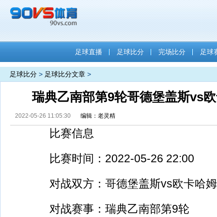
足球直播
足球比分
完场比分
足球
足球比分
>
足球比分文章
>
瑞典乙南部第9轮哥德堡盖斯vs
2022-05-26 11:05:30
编辑：老灵精
比赛信息
比赛时间：2022-05-26 22:00
对战双方：哥德堡盖斯vs欧卡哈姆
对战赛事：瑞典乙南部第9轮