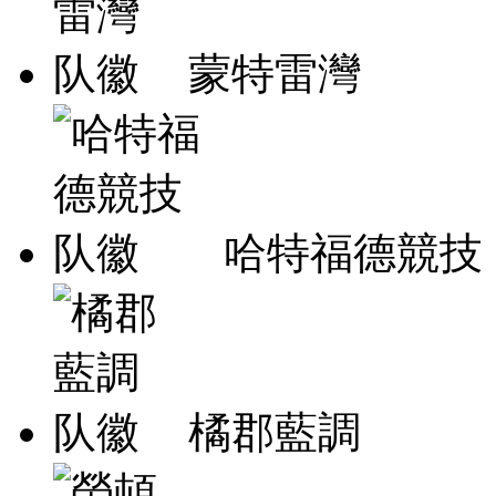
蒙特雷灣
哈特福德競技
橘郡藍調