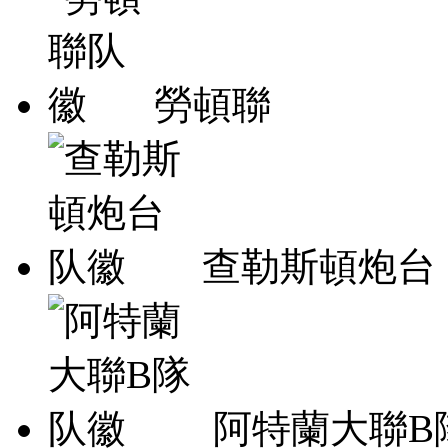
勞頓聯
查勒斯頓炮台
阿特蘭大聯B