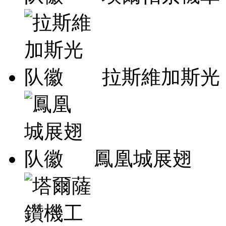
拉斯維加斯光
鳳凰城展翅