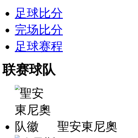
足球比分
完场比分
足球赛程
联赛球队
聖安東尼奧