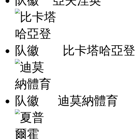
亞夫涅英
比卡塔哈亞登
迪莫納體育