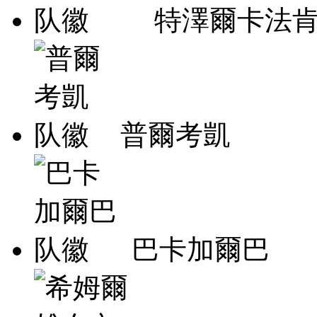
特澤爾卡法
普爾考凱
巴卡加爾巴