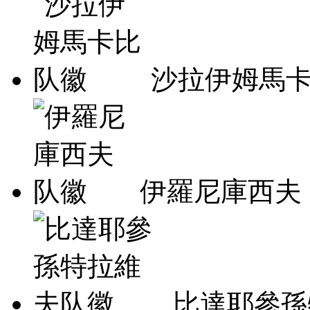
沙拉伊姆馬
伊羅尼庫西夫
比達耶參孫