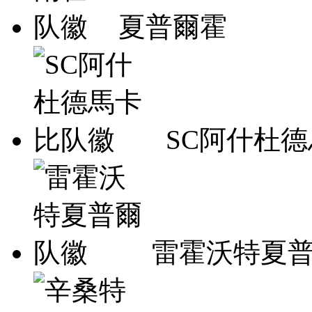
夏普爾霍
SC阿什杜
雷霍沃特夏