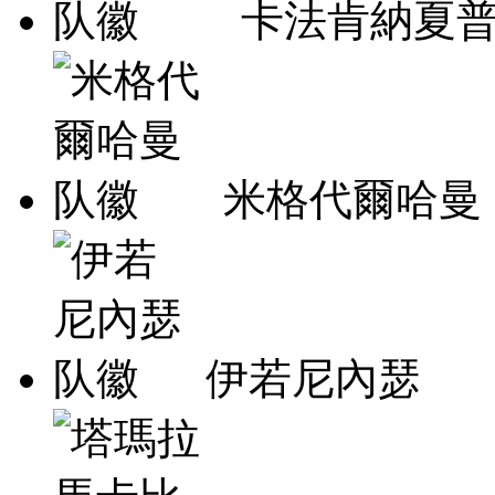
卡法肯納夏
米格代爾哈曼
伊若尼內瑟