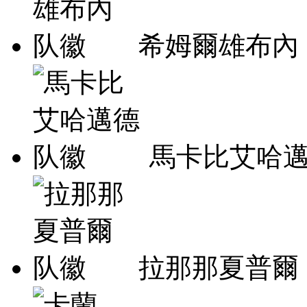
希姆爾雄布內
馬卡比艾哈
拉那那夏普爾