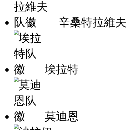
辛桑特拉維夫
埃拉特
莫迪恩