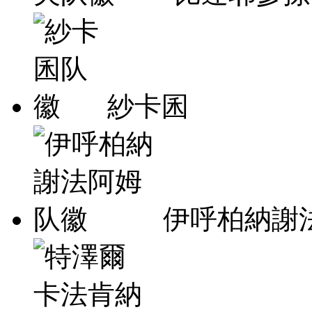
紗卡囷
伊呼柏納謝