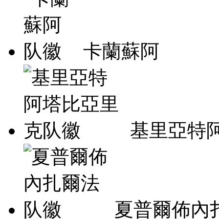
卡蘭蘇阿
基里亞特
夏普爾佈內