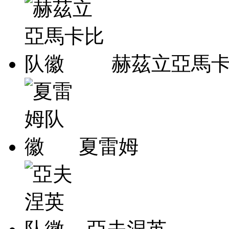
赫茲立亞馬
夏雷姆