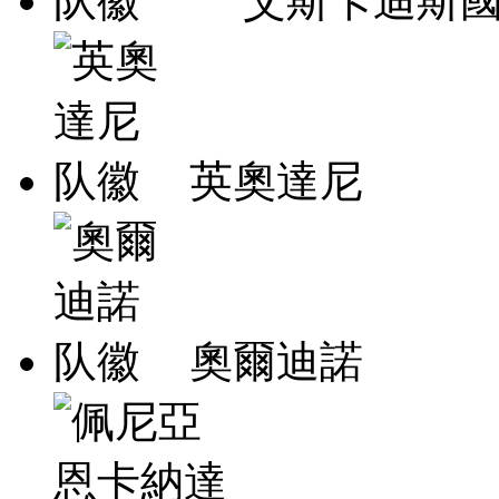
艾斯卡迪斯
英奧達尼
奧爾迪諾