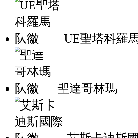
UE聖塔科羅
聖達哥林瑪