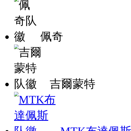
佩奇
吉爾蒙特