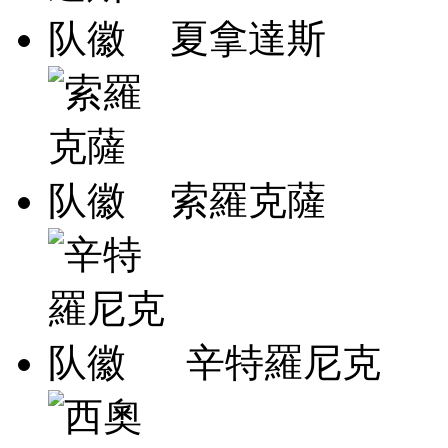
夏拿達斯
索羅克薩
辛特羅尼克