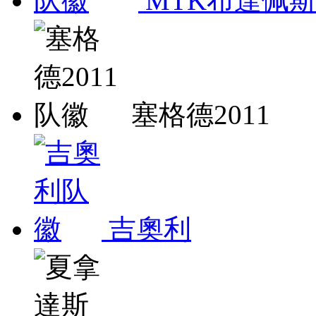
MTK布達佩
塞格德2011
吉奧利