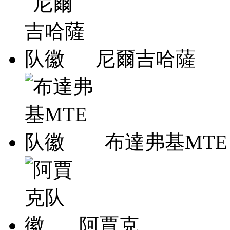
尼爾吉哈薩
布達弗基MTE
阿賈克