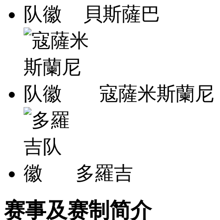
貝斯薩巴
寇薩米斯蘭尼
多羅吉
赛事及赛制简介