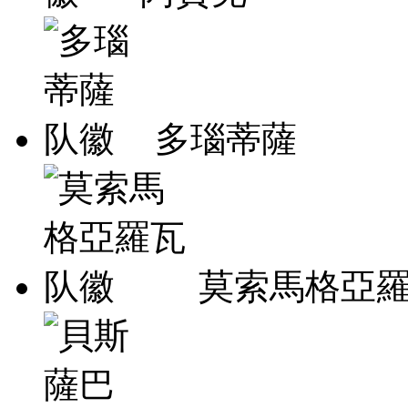
多瑙蒂薩
莫索馬格亞