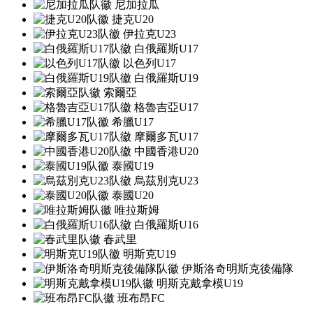
尼加拉瓜
捷克U20
伊拉克U23
白俄羅斯U17
以色列U17
白俄羅斯U19
索爾亞
格魯吉亞U17
希臘U17
摩爾多瓦U17
中國香港U20
泰國U19
烏茲別克U23
泰國U20
唯拉斯姆
白俄羅斯U16
春武里
明斯克U19
伊斯洛奇明斯克後備隊
明斯克戴拿模U19
班布昂FC