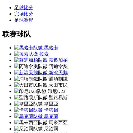
足球比分
完场比分
足球赛程
联赛球队
馬略卡
拉素
慕遜加柏
阿迪拿奧
新潟天鵝
浦項制鐵
大田市民
印尼U23
聖路易斯
韋里亞
卡塔爾
烏克蘭
馬來西亞
尼泊爾