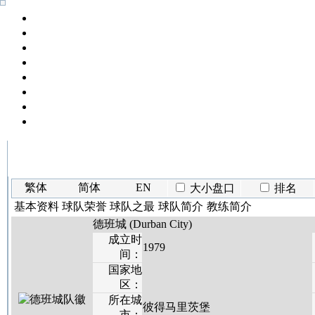
繁体
简体
EN
大小盘口
排名
基本资料
球队荣誉
球队之最
球队简介
教练简介
德班城 (Durban City)
成立时
1979
间：
国家地
区：
所在城
彼得马里茨堡
市：