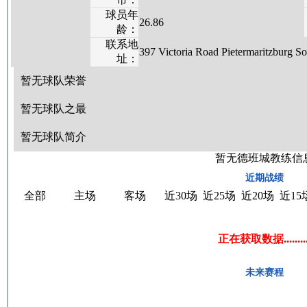
球员年
26.86
龄：
联系地
397 Victoria Road Pietermaritzburg So
址：
暂无球队荣誉
暂无球队之最
暂无球队简介
暂无德班城教练信
近期战绩
全部
主场
客场
近30场
近25场
近20场
近15
正在获取数据.........
未来赛程