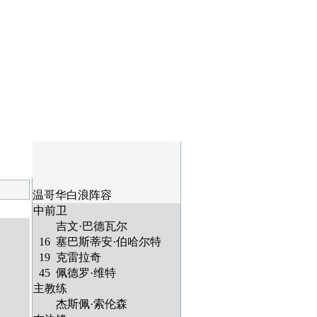
温哥华白浪阵容
中前卫
吉文·巴德瓦尔
16
塞巴斯蒂安·伯哈尔特
19
克雷拉奇
45
佩德罗·维特
主教练
杰斯佩·索伦森