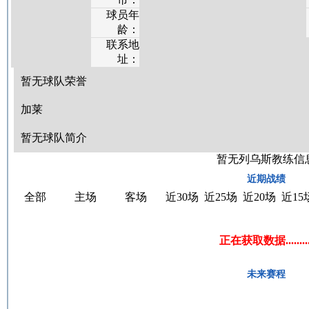
球员年
龄：
联系地
址：
暂无球队荣誉
加莱
暂无球队简介
暂无列乌斯教练信
近期战绩
全部
主场
客场
近30场
近25场
近20场
近15
正在获取数据.........
未来赛程