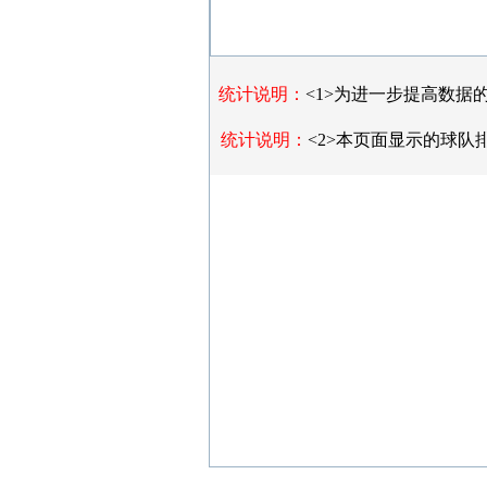
统计说明：
<1>为进一步提高数
统计说明：
<2>本页面显示的球