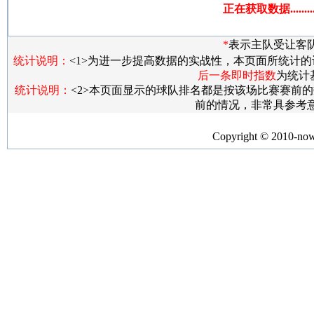
正在获取数据.........
*
表示主队受让客
统计说明：
<1>为进一步提高数据的实战性，本页面所统计
后一条即时指数
为统计
统计说明：
<2>本页面显示的球队排名都是按该场比赛赛前
前的情况，非常具参
Copyright © 2010-no