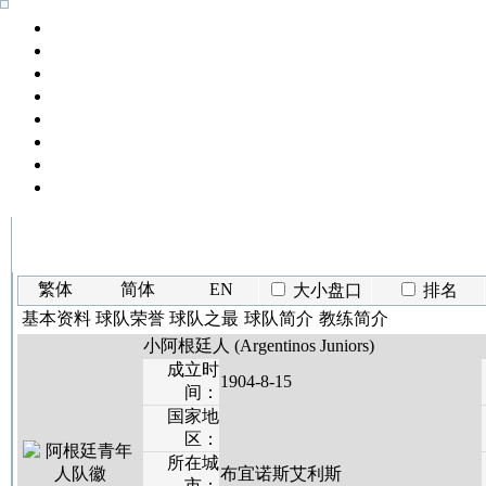
繁体
简体
EN
大小盘口
排名
基本资料
球队荣誉
球队之最
球队简介
教练简介
小阿根廷人 (Argentinos Juniors)
成立时
1904-8-15
间：
国家地
区：
所在城
布宜诺斯艾利斯
市：