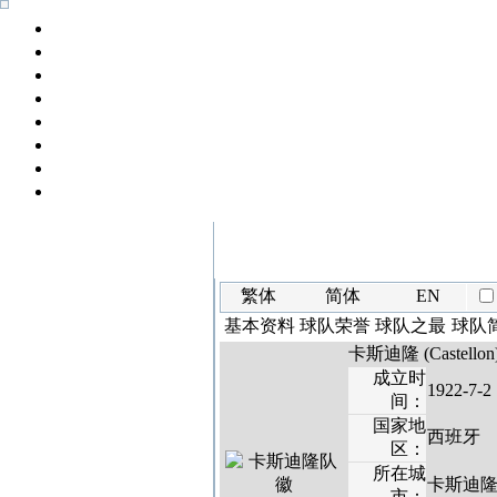
繁体
简体
EN
基本资料
球队荣誉
球队之最
球队
卡斯迪隆 (Castellon
成立时
1922-7-2
间：
国家地
西班牙
区：
所在城
卡斯迪
市：