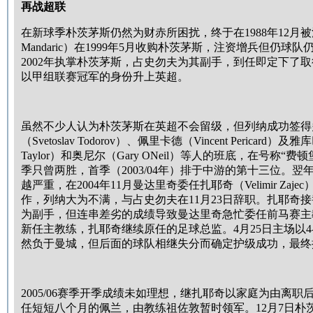
再战超联
在新球季朴茨茅斯仍然为财赤所困扰，终于在
1988
年
12
月被
Mandaric
）在
1999
年
5
月收购朴茨茅斯，注资增兵但仍球队仍
2002
年执掌朴茨茅斯，占史勿夫为其副手，到任即定下了取
以甲组联赛冠军的身份升上英超。
虽然不少人认为朴茨茅斯在英超不会留级，但列纳成功签得
（
Svetoslav Todorov
）、佩里卡德（
Vincent Pericard
）及雅库
Taylor
）和奥尼尔（
Gary ONeil
）等人的班底，在号称“费顿
季只曾两胜，首季（
2003/04
年）排于中游的第十三位。翌
越严重，在
2004
年
11
月曼达里奇委任扎耶奇（
Velimir Zajec
作，列纳大为不满，与占史勿夫在
11
月
23
日辞职。扎耶奇接
为副手，但连串差劣的成绩导致曼达里奇急忙委任前马赛主
新任主教练，扎耶奇继续原任的足球总监。
4
月
25
日主场以
4
然负于曼城，但后面的球队相继失分而确定护级成功，最终
2005/06
赛季开季成绩未如理想，继扎耶奇以家庭为由离职
任短短八个月的佩兰，由教练祖佐敦暂时领军。
12
月
7
日
朴