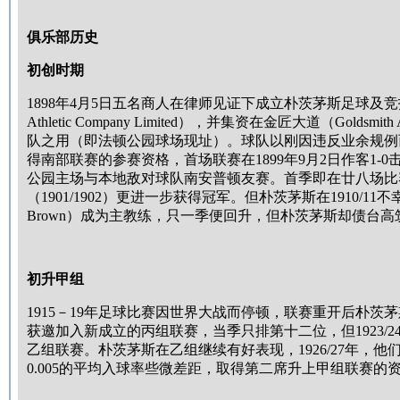
俱乐部历史
初创时期
1898
年
4
月
5
日
五名商人在律师见证下成立朴茨茅斯足球及竞
Athletic Company Limited
），并集资在金匠大道（
Goldsmith
队之用（即法顿公园球场现址）。球队以刚因违反业余规例
得南部联赛的参赛资格，首场联赛在
1899
年
9
月
2
日
作客
1-0
公园主场与本地敌对球队南安普顿友赛。首季即在廿八场比
（
1901/1902
）更进一步获得冠军。但朴茨茅斯在
1910/11
不
Brown
）成为主教练，只一季便回升，但朴茨茅斯却债台高
初升甲组
1915
－
19
年足球比赛因世界大战而停顿，联赛重开后朴茨茅
获邀加入新成立的丙组联赛，当季只排第十二位，但
1923/2
乙组联赛。朴茨茅斯在乙组继续有好表现，
1926/27
年，他
0.005
的平均入球率些微差距，取得第二席升上甲组联赛的