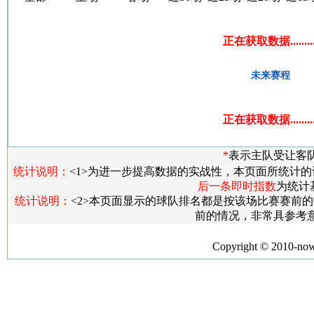
正在获取数据.........
未来赛程
正在获取数据.........
*
表示主队受让客
统计说明：
<1>为进一步提高数据的实战性，本页面所统计
后一条即时指数
为统计
统计说明：
<2>本页面显示的球队排名都是按该场比赛赛前
前的情况，非常具参
Copyright © 2010-no