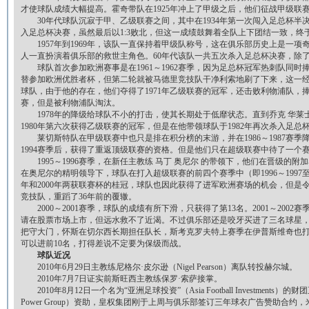
才使球队成绩大幅提高。霍奇带队在1925年冲上了甲级之后，他们征战甲级联
30
年代球队沉寂于甲、乙级联赛之间，其中在1934年第一次闯入足总杯半决
入足总杯决赛，虽然最后以1:3败北，但这一成绩鼓舞着全队上下团结一致，终
1957
年到1969年，该队一直保持着甲级队称号，这在俱乐部历史上是一项
人一直扮演着俱乐部的救世主角色。60年代该队一共五次杀入足总杯决赛，除了
球队首次参加欧洲赛事是在1961～1962赛季，因为足总杯冠军热刺队同
替参加欧洲优胜者杯，但第二轮就被马德里竞技队干净利索地刷了下来，这一经
球队，由于他的存在，他们夺得了1971年乙级联赛的冠军，还击败利物浦队，捧
赛，但是被利物浦队淘汰。
1978
年的降级给球队不小的打击，使其长期处于低靡状态。直到乔克 华莱
1980年第六次获得乙级联赛的冠军，但是在他带领球队于1982年再次杀入足
莱切斯特队在甲级联赛中也只是排在积分榜的末游，并在1986～1987赛季
1994赛季后，获得了重返顶级联赛的资格。但是他们只在超级联赛中待了一个
1995
～1996赛季，在新任主教练 马丁 奥尼尔 的带领下，他们在晋级的
在奥尼尔的精明领导下，球队在打入超级联赛的前四个赛季中（即1996～1997至1
年和2000年两获联赛杯的桂冠，球队也因此获得了进军欧洲赛场的机会，但是
竞技队，重蹈了36年前的覆辙。
2000
～2001赛季，球队的成绩有所下滑，只获得了第13名。2001～20
请在股票市场上市，但远水救不了近渴。不过俱乐部还是咬牙买进了三名球星，
把守大门，怀斯在切尔西长期担任队长，斯考克罗夫特上赛季在伊普斯维奇也打得
可以进前10名，打得差说不定要为保级而战。
球队近况
2010
年6月29日
主教练尼格尔·皮尔逊（Nigel Pearson）离队转投赫尔城。
2010
年7月7日
证实前斯旺西主教练保罗·索萨接掌。
2010
年8月12日
一个名为“亚洲足球投资”（Asia Football Investme
Power Group）资助，皇权集团刚于上周与俱乐部签订三年球衣广告赞助合约，米兰·