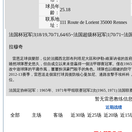
球员年
25.18
龄：
联系地
111 Route de Lorient 35000 Rennes
址：
法国杯冠军|3|18/19,70/71,64/65~法国超级杯冠军|1|70/71~法国
拉穆奇
雷恩足球俱樂部，位於法國西北部布列塔尼大區和伊勒
-
維萊讷省的首
雖然球隊歷史悠久，但自成立以來未曾贏得一個法甲聯賽冠軍。僅在
1965
改中遊球隊的平庸作風，屢屢扮演豪門殺手的角色。球隊也以穩健的防守
2012-13
賽季，雷恩送走個當打球員後防核心曼加尼、邊路攻擊手埃科科
位。
法国足协杯冠军：
1965
年、
1971
年
甲组联赛冠军
2
次
(1965, 1971)
法国联
暂无雷恩教练信
近期战绩
全部
主场
客场
近30场
近25场
近20场
近15