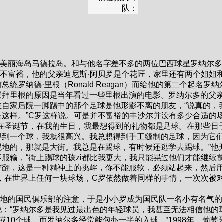
队：
丽海岛马德拉岛。和与他名字差不多的两位巴西球星罗纳尔多
不富裕，他的父亲迪尼斯·阿贝罗是个花匠，家里还有两个姐姐
罗纳德·里根（Ronald Reagan）而给他的第二个起名罗纳
崇拜里根的原因是当年看过一些里根出演的电影。罗纳尔多的父
自家后院一脚踢中的那个足球是他形影不离的朋友，“说真的，
这样。”C罗这样说。可是并不富裕的丰沙尔并没有多少合适的
在圣诞节，在我的生日，我最想得到的礼物都是足球。在那些日
得到一个球，我就很高兴。我总想得到手工缝制的足球，因为它
地的，那就是大街。我总是在踢球，有时候还逃学去踢球。”他
服输，“街上踢球的孩zi都比我更大，我只能晃过他们才能继续
铲翻，这是一种精神上的挑衅，你不能服软，必须站起来，然后
，在世界上任何一块球场，C罗依然做着同样的事情，一次次被
破。
的国民俱乐部的注意，于是小小罗成为国民队一名小有名气的
：“罗纳尔多是我见过最出色的年轻球员，我甚至无法相信他的
10个球，而罗纳尔多经常能包办一半的入球。”1998年，葡萄