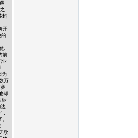
遇
之
英超
上。
离开
他的
他
的前
职业
赛
因为
数万
个赛
他却
袖标
的边
’，
了。
保
亿欧