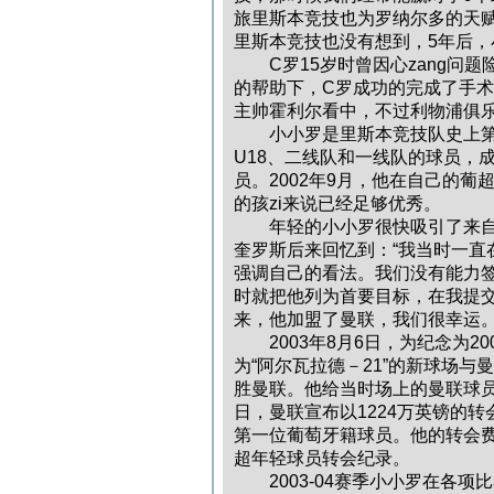
旅里斯本竞技也为罗纳尔多的天赋
里斯本竞技也没有想到，5年后
C罗15岁时曾因心zang问题
的帮助下，C罗成功的完成了手术
主帅霍利尔看中，不过利物浦俱
小小罗是里斯本竞技队史上第一
U18、二线队和一线队的球员，
员。2002年9月，他在自己的葡
的孩zi来说已经足够优秀。
年轻的小小罗很快吸引了来自欧
奎罗斯后来回忆到：“我当时一直
强调自己的看法。我们没有能力签
时就把他列为首要目标，在我提
来，他加盟了曼联，我们很幸
2003年8月6日，为纪念为2
为“阿尔瓦拉德－21”的新球场与
胜曼联。他给当时场上的曼联球员
日，曼联宣布以1224万英镑的
第一位葡萄牙籍球员。他的转会费
超年轻球员转会纪录。
2003-04赛季小小罗在各项