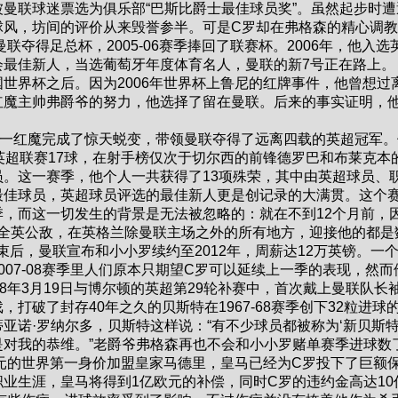
曼联球迷票选为俱乐部“巴斯比爵士最佳球员奖”。虽然起步时遭
球风，坊间的评价从来毁誉参半。可是C罗却在弗格森的精心调教
联夺得足总杯，2005-06赛季捧回了联赛杯。2006年，他入选
会最佳新人，当选葡萄牙年度体育名人，曼联的新7号正在路
界杯之后。因为2006年世界杯上鲁尼的红牌事件，他曾想过
红魔主帅弗爵爷的努力，他选择了留在曼联。后来的事实证明，
第一红魔完成了惊天蜕变，带领曼联夺得了远离四载的英超冠军。
英超联赛17球，在射手榜仅次于切尔西的前锋德罗巴和布莱克本
。这一赛季，他个人一共获得了13项殊荣，其中由英超球员、
最佳球员，英超球员评选的最佳新人更是创记录的大满贯。这个
，而这一切发生的背景是无法被忽略的：就在不到12个月前，
联全英公敌，在英格兰除曼联主场之外的所有地方，迎接他的都是
季结束后，曼联宣布和小小罗续约至2012年，周薪达12万英镑。一
007-08赛季里人们原本只期望C罗可以延续上一季的表现，然而
8年3月19日与博尔顿的英超第29轮补赛中，首次戴上曼联队长
打破了封存40年之久的贝斯特在1967-68赛季创下32粒进球
亚诺·罗纳尔多，贝斯特这样说：“有不少球员都被称为‘新贝斯特
对我的恭维。”老爵爷弗格森再也不会和小小罗赌单赛季进球数
欧元的世界第一身价加盟皇家马德里，皇马已经为C罗投下了巨额
业生涯，皇马将得到1亿欧元的补偿，同时C罗的违约金高达10