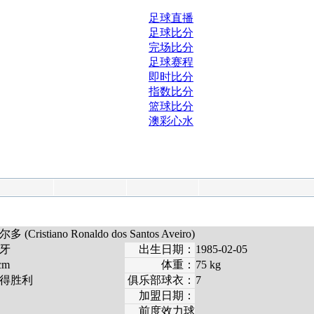
足球直播
足球比分
完场比分
足球赛程
即时比分
指数比分
篮球比分
澳彩心水
istiano Ronaldo dos Santos Aveiro)
牙
出生日期：
1985-02-05
cm
体重：
75 kg
得胜利
俱乐部球衣：
7
加盟日期：
前度效力球