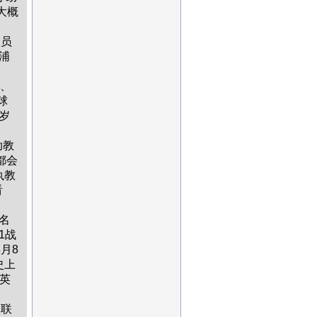
大概
人员
浦
、
球
岁
助教
都会
执教
看
名
1战
月8
史上
英
曼联