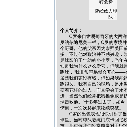
转会费：
曾经效力球
队：
个人简介：
C罗来自隶属葡萄牙的大西洋美
罗纳尔迪尼奥一样，C罗的家境并
个哥哥。他的父亲因为崇拜美国前总统
多，不过他对政治并不感兴趣，
足球影响了年幼的小小罗，当年在
知道我为什么这么爱它，但我就是
踢球，“我非常容易就会开心——
虽然我们家没有钱，但如果我能
踢很久。我有自己的球场，是水泥
变着花样的过人，而且学会了永不
进，当然他们经常把我推倒或是
球击败他。”十多年过去了，如今
铲倒，一次次爬起来继续突
C罗的出色表现很快引起了当地
球星。当时球队教练门东卡回忆说
技，那时候我们经常能赢对手9个或