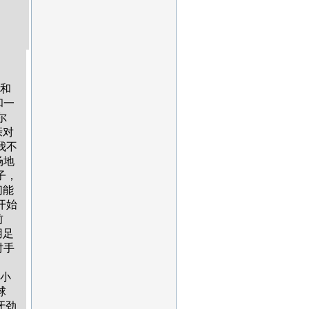
和
和一
尔
亲对
我不
场地
子，
们能
开始
前
用足
对手
小
球
牙劲