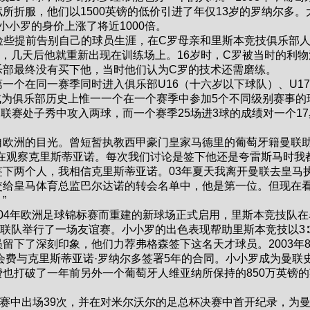
所折服，他们以1500英镑的低价引进了年仅13岁的罗纳尔多。
，小小罗的身价上涨了将近1000倍。
险些提前告别自己的球员生涯，在C罗母亲和里斯本竞技俱乐部
，几天后他就重新出现在训练场上。16岁时，C罗被当时的利物
乐部最终没有买下他，当时他们认为C罗的技术还需磨练。
个在同一赛季同时进入俱乐部U16（十六岁以下球队）、U17
成为俱乐部历史上惟一一个在一个赛季中参加5个不同级别赛事的
超联赛处子秀中攻入两球，而一个赛季25场进3球的成绩对一个17
洲的目光。曾短暂执教西甲豪门皇家马德里的葡萄牙籍曼联
在观察克里斯蒂亚诺。每次我们讨论是签下他还是夸雷斯马时我
下两个人，我相信克里斯蒂亚诺。03年夏天我离开曼联去皇马
交给皇马体育总监巴尔达诺的转会名单中，他是第一位。但现在
运。”
004年欧洲足球锦标赛而重建的新球场正式启用，里斯本竞技队在
曼联队举行了一场友谊赛。小小罗的出色表现帮助里斯本竞技以3∶
留下了深刻印象，他们力荐弗格森签下这名天才球员。2003年8
转会费与克里斯蒂亚诺·罗纳尔多签署5年的合同。小小罗成为曼联
也打破了一年前另外一个葡萄牙人维亚纳所保持的850万英镑的
比赛中出场39次，并在对米尔沃尔的足总杯决赛中首开纪录，为