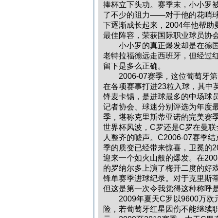
捧杯立下头功。赛季末，小小罗被
了不少的阻力——对于他的花哨
下逐渐成长起来，2004年他帮助曼
最佳阵容，荣获国际职业球员协
小小罗的真正爆发却是在德国世
老特拉福德远走西班牙，但经过
留下是多么正确。
2006-07赛季，这位葡萄牙
在各项赛事打进23粒入球，其中
锋麦卡锡，是进球最多的中场球员
记者协会、球迷分别评选为年度
季，堪称克里斯蒂亚诺的完美赛季
世界杯风波，C罗还是C罗在曼
人整齐的嘘声。C2006-07赛
季的质变已经带来惊喜，卫冕的2
迎来一个如火山般的爆发。在200
的罗纳尔多上演了梅开二度的好戏，
锋单赛季进球纪录。对于克里斯蒂
但这是第一次令我觉得这种称呼是
2009年夏天C罗以9600万
险，若葡萄牙红星因伤不能继续职