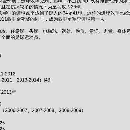
C罗有些伤病，进球效率受到了影响，不过伤病并没有掩盖他作为杀
并且在伤病较多的情况下为皇马攻入26球。
在联赛中的进球效率达到了惊人的34场41球，这样的进球效率已经
011西甲金靴奖的同时，成为西甲单赛季进球第一人。
、任意球、头球、电梯球、远射、跑位、意识、力量、身体
分全面的足球运动员。
4
2012
、2013-2014）[43]
013年
8
2007、2007-2008、2008-2009）
杯
杯